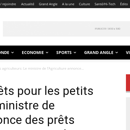
/ rejoindre
Actualité
Grand Angle
A la une
Culture
Santé/Hi-Tech
Édito
ONDE
ECONOMIE
SPORTS
GRAND ANGLE
V
s agriculteurs: Le ministre de l’Agriculture annonce...
êts pour les petits
ministre de
nonce des prêts