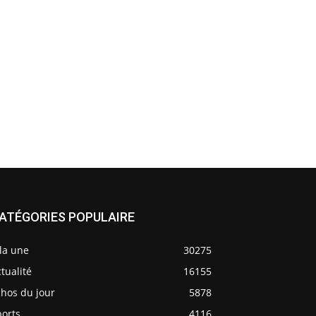
ATÉGORIES POPULAIRE
la une
30275
tualité
16155
chos du jour
5878
ports
4116