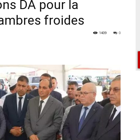
ons DA pour la
hambres froides
1409
0