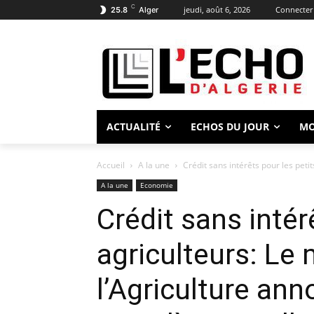
C
jeudi, août 6, 2026
Connecter 
25.8
Alger
ACTUALITÉ
ECHOS DU JOUR
M
Accueil
A la une
Crédit sans intérêts pour les petit
A la une
Economie
Crédit sans intér
agriculteurs: Le 
l’Agriculture an