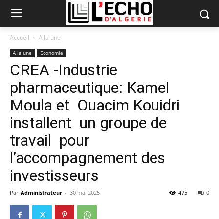
Accueil
A la une
A la une
Economie
CREA -Industrie
pharmaceutique: Kamel
Moula et Ouacim Kouidri
installent un groupe de
travail pour
l’accompagnement des
investisseurs
Par
Administrateur
-
30 mai 2025
475
0