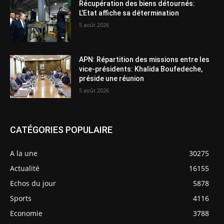
Récupération des biens détournés:
L’Etat affiche sa détermination
5 août 2026
APN: Répartition des missions entre les
vice-présidents: Khalida Boufedeche,
préside une réunion
5 août 2026
CATÉGORIES POPULAIRE
A la une
30275
Actualité
16155
Echos du jour
5878
Sports
4116
Economie
3788