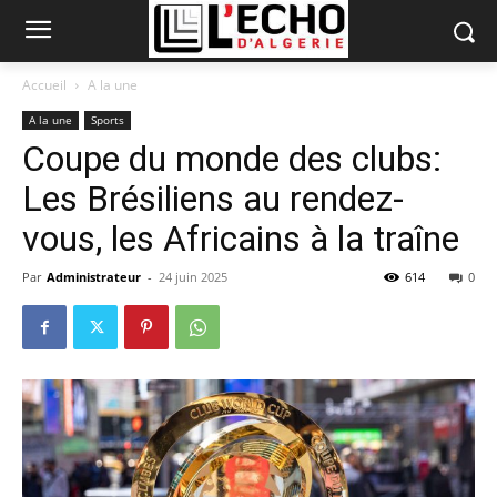
Accueil
A la une
A la une
Sports
Coupe du monde des clubs:
Les Brésiliens au rendez-
vous, les Africains à la traîne
Par
Administrateur
-
24 juin 2025
614
0