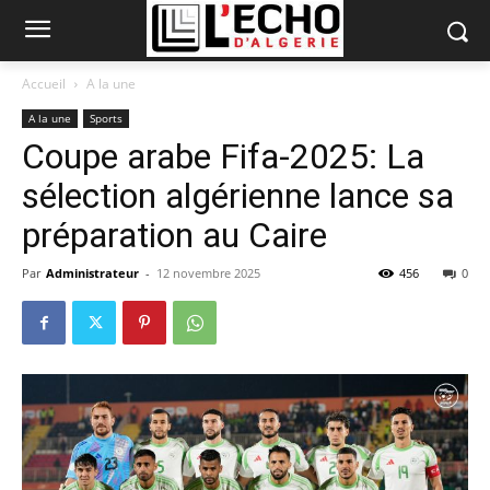
Accueil
A la une
A la une
Sports
Coupe arabe Fifa-2025: La
sélection algérienne lance sa
préparation au Caire
Par
Administrateur
-
12 novembre 2025
456
0