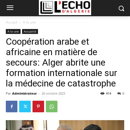
Accueil
A la une
A la une
Actualité
Coopération arabe et
africaine en matière de
secours: Alger abrite une
formation internationale sur
la médecine de catastrophe
Par
Administrateur
-
26 octobre 2025
414
0