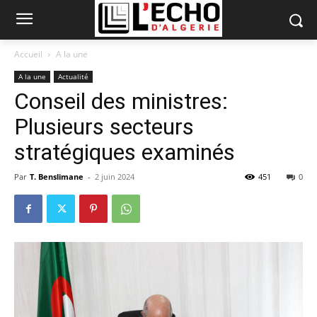
Accueil
A la une
A la une
Actualité
Conseil des ministres:
Plusieurs secteurs
stratégiques examinés
Par
T. Benslimane
-
2 juin 2024
451
0