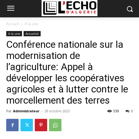
Accueil
A la une
A la une
Actualité
Conférence nationale sur la
modernisation de
l’agriculture: Appel à
développer les coopératives
agricoles et à lutter contre le
morcellement des terres
Par
Administrateur
-
28 octobre 2025
539
0