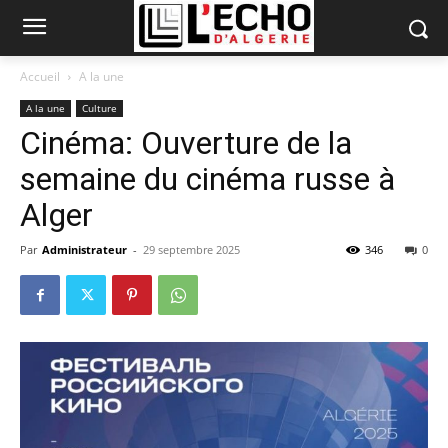
Accueil
A la une
A la une
Culture
Cinéma: Ouverture de la
semaine du cinéma russe à
Alger
Par
Administrateur
-
29 septembre 2025
346
0