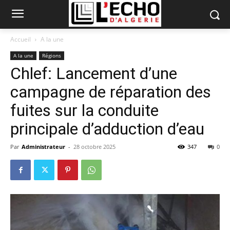
Accueil
A la une
A la une
Régions
Chlef: Lancement d’une
campagne de réparation des
fuites sur la conduite
principale d’adduction d’eau
Par
Administrateur
-
28 octobre 2025
347
0