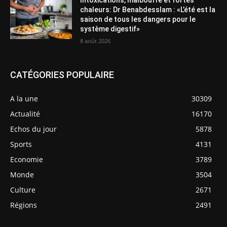
Intoxications, malbouffe et fortes
chaleurs: Dr Benabdesslam : «L’été est la
saison de tous les dangers pour le
système digestif»
8 août 2026
CATÉGORIES POPULAIRE
A la une
30309
Actualité
16170
Echos du jour
5878
Sports
4131
Economie
3789
Monde
3504
Culture
2671
Régions
2491