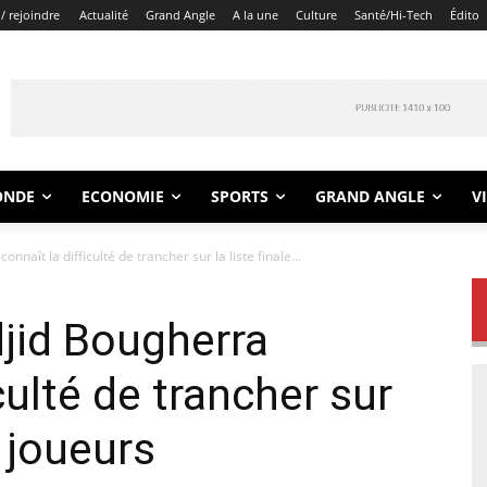
/ rejoindre
Actualité
Grand Angle
A la une
Culture
Santé/Hi-Tech
Édito
ONDE
ECONOMIE
SPORTS
GRAND ANGLE
V
aît la difficulté de trancher sur la liste finale...
id Bougherra
culté de trancher sur
s joueurs