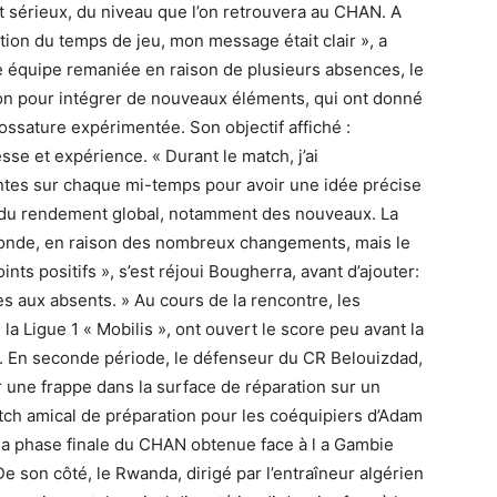
st sérieux, du niveau que l’on retrouvera au CHAN. A
stion du temps de jeu, mon message était clair », a
e équipe remaniée en raison de plusieurs absences, le
asion pour intégrer de nouveaux éléments, qui ont donné
ossature expérimentée. Son objectif affiché :
se et expérience. « Durant le match, j’ai
ntes sur chaque mi-temps pour avoir une idée précise
it du rendement global, notamment des nouveaux. La
econde, en raison des nombreux changements, mais le
ts positifs », s’est réjoui Bougherra, avant d’ajouter:
es aux absents. » Au cours de la rencontre, les
la Ligue 1 « Mobilis », ont ouvert le score peu avant la
. En seconde période, le défenseur du CR Belouizdad,
r une frappe dans la surface de réparation sur un
match amical de préparation pour les coéquipiers d’Adam
r la phase finale du CHAN obtenue face à l a Gambie
 De son côté, le Rwanda, dirigé par l’entraîneur algérien