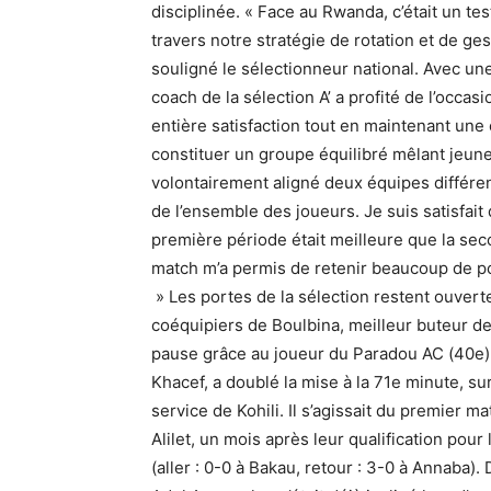
disciplinée. « Face au Rwanda, c’était un te
travers notre stratégie de rotation et de ge
souligné le sélectionneur national. Avec un
coach de la sélection A’ a profité de l’occ
entière satisfaction tout en maintenant une 
constituer un groupe équilibré mêlant jeunes
volontairement aligné deux équipes différe
de l’ensemble des joueurs. Je suis satisfa
première période était meilleure que la s
match m’a permis de retenir beaucoup de poin
» Les portes de la sélection restent ouvert
coéquipiers de Boulbina, meilleur buteur de 
pause grâce au joueur du Paradou AC (40e)
Khacef, a doublé la mise à la 71e minute, su
service de Kohili. Il s’agissait du premier 
Alilet, un mois après leur qualification pou
(aller : 0-0 à Bakau, retour : 3-0 à Annaba).