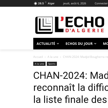
C
jeudi, août 6, 2026
Connecter 
26.5
Alger
ACTUALITÉ
ECHOS DU JOUR
M
Accueil
A la une
CHAN-2024: Madjid Bougherra reconn
A la une
Sports
CHAN-2024: Madj
reconnaît la diffi
la liste finale de