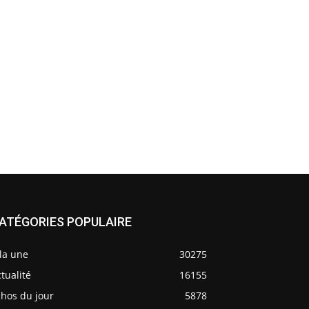
ATÉGORIES POPULAIRE
la une
30275
tualité
16155
chos du jour
5878