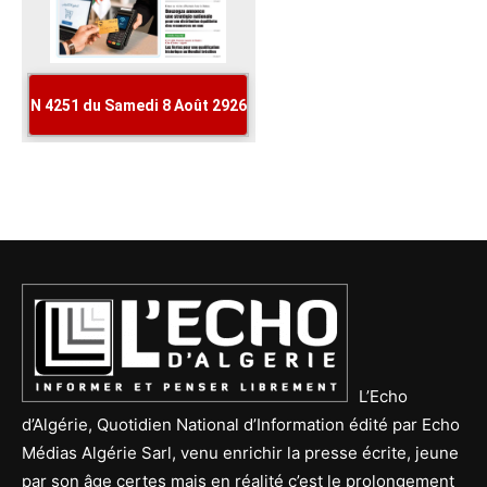
L’Echo
d’Algérie, Quotidien National d’Information édité par Echo
Médias Algérie Sarl, venu enrichir la presse écrite, jeune
par son âge certes mais en réalité c’est le prolongement