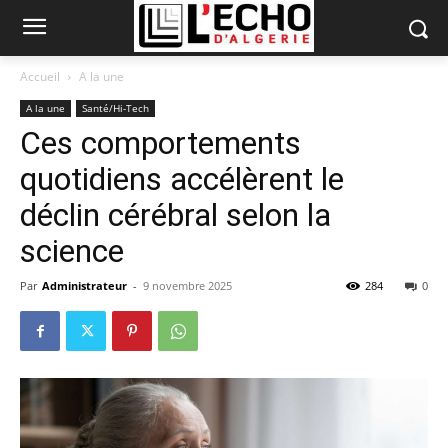
Accueil
A la une
A la une
Santé/Hi-Tech
Ces comportements
quotidiens accélèrent le
déclin cérébral selon la
science
Par
Administrateur
-
9 novembre 2025
284
0