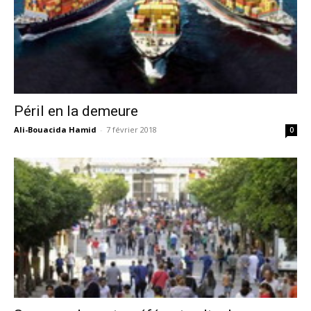
Péril en la demeure
Ali-Bouacida Hamid
-
7 février 2018
0