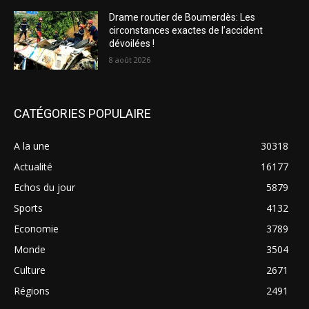
Drame routier de Boumerdès: Les
circonstances exactes de l’accident
dévoilées !
8 août 2026
CATÉGORIES POPULAIRE
A la une
30318
Actualité
16177
Echos du jour
5879
Sports
4132
Economie
3789
Monde
3504
Culture
2671
Régions
2491