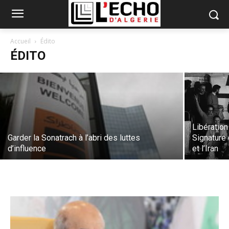
Quo Vadis, Monsieur le président ?
Accueil
Édito
ÉDITO
Albert Farhat
-
26 janvier 2020
Libératio
Garder la Sonatrach à l’abri des luttes
Signature
d’influence
et l’Iran