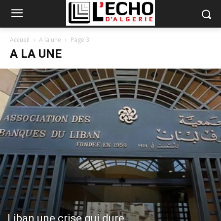
Accueil
A la une
Page 3
A LA UNE
Liban une crise qui dure