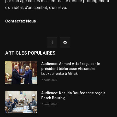
par son âge certes mais en réalité c’est le prolongement
d’un idéal, d’un combat, d’un rêve.
Contactez Nous
ARTICLES POPULAIRES
Audience: Ahmed Attaf reçu par le
président biélorusse Alexandre
Loukachenko à Minsk
7 août 2026
Audience: Khalida Boufedeche reçoit
Fateh Boutbig
7 août 2026