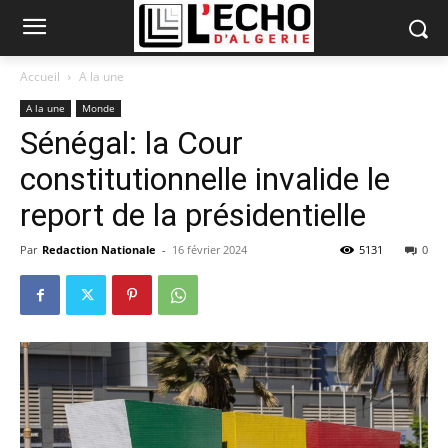
Accueil
A la une
A la une
Monde
Sénégal: la Cour
constitutionnelle invalide le
report de la présidentielle
Par
Redaction Nationale
-
16 février 2024
5131
0