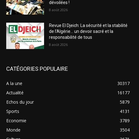
dévoilées !
8 août 2026
Revue El Djeich: La sécurité et la stabilité
de l’Algérie… un devoir sacré et la
responsabilité de tous
8 août 2026
CATÉGORIES POPULAIRE
A la une
30317
Actualité
16177
Echos du jour
5879
Sports
4131
Economie
3789
Monde
3504