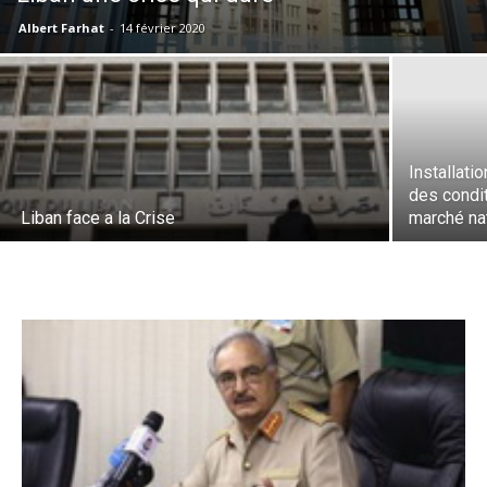
Albert Farhat
-
14 février 2020
Installati
des condi
Liban face a la Crise
marché na