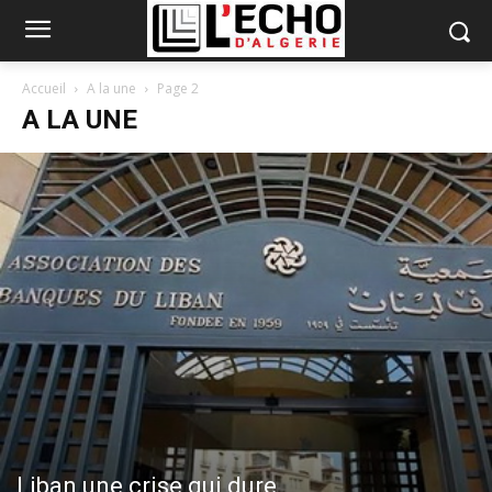
Accueil
A la une
Page 2
A LA UNE
Liban une crise qui dure