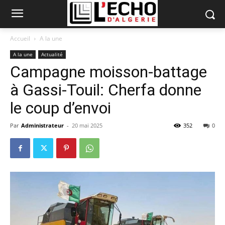
Accueil
A la une
A la une
Actualité
Campagne moisson-battage
à Gassi-Touil: Cherfa donne
le coup d’envoi
Par
Administrateur
-
20 mai 2025
352
0