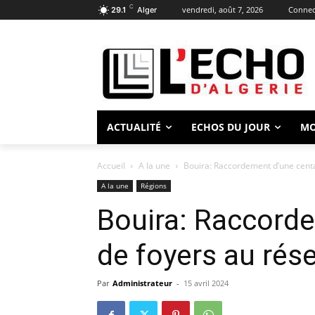
C
vendredi, août 7, 2026
Connect
29.1
Alger
ACTUALITÉ
ECHOS DU JOUR
M
Accueil
A la une
Bouira: Raccordement d’une centa
A la une
Régions
Bouira: Raccord
de foyers au rés
Par
Administrateur
-
15 avril 2024