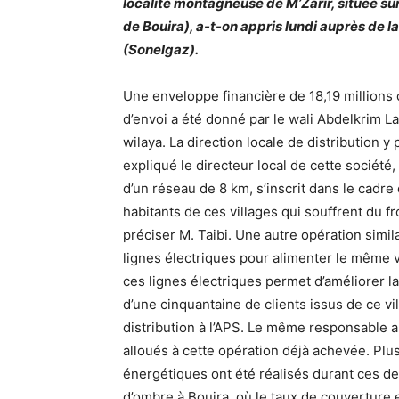
localité montagneuse de M’Zarir, située su
de Bouira), a-t-on appris lundi auprès de la 
(Sonelgaz).
Une enveloppe financière de 18,19 millions d
d’envoi a été donné par le wali Abdelkrim 
wilaya. La direction locale de distribution y 
expliqué le directeur local de cette société,
d’un réseau de 8 km, s’inscrit dans le cadre
habitants de ces villages qui souffrent du f
préciser M. Taibi. Une autre opération simi
lignes électriques pour alimenter le même v
ces lignes électriques permet d’améliorer la 
d’une cinquantaine de clients issus de ce v
distribution à l’APS. Le même responsable a 
alloués à cette opération déjà achevée. Pl
énergétiques ont été réalisés durant ces de
d’ombre à Bouira, où le taux de couverture e