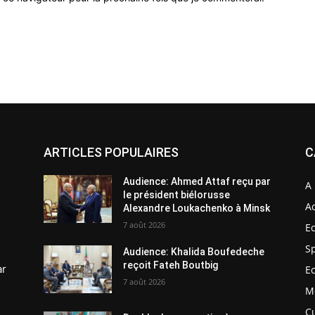
ARTICLES POPULAIRES
C
Audience: Ahmed Attaf reçu par
A 
le président biélorusse
Ac
Alexandre Loukachenko à Minsk
7 août 2026
E
S
Audience: Khalida Boufedeche
reçoit Fateh Boutbig
ar
E
7 août 2026
M
C