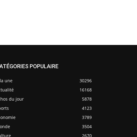
ATÉGORIES POPULAIRE
la une
30296
tualité
16168
chos du jour
5878
ports
4123
conomie
3789
onde
3504
ulture
2670