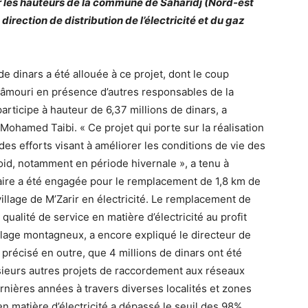
r les hauteurs de la commune de Saharidj (Nord-est
direction de distribution de l’électricité et du gaz
e dinars a été allouée à ce projet, dont le coup
Laâmouri en présence d’autres responsables de la
participe à hauteur de 6,37 millions de dinars, a
 Mohamed Taibi. « Ce projet qui porte sur la réalisation
 des efforts visant à améliorer les conditions de vie des
roid, notamment en période hivernale », a tenu à
laire a été engagée pour le remplacement de 1,8 km de
illage de M’Zarir en électricité. Le remplacement de
qualité de service en matière d’électricité au profit
illage montagneux, a encore expliqué le directeur de
précisé en outre, que 4 millions de dinars ont été
usieurs autres projets de raccordement aux réseaux
rnières années à travers diverses localités et zones
n matière d’électricité a dépassé le seuil des 98%,