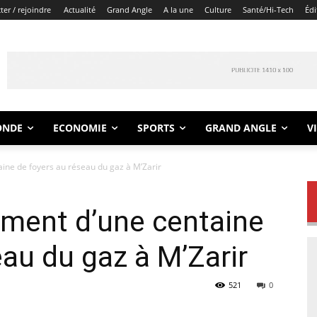
er / rejoindre
Actualité
Grand Angle
A la une
Culture
Santé/Hi-Tech
Édi
ONDE
ECONOMIE
SPORTS
GRAND ANGLE
V
ine de foyers au réseau du gaz à M’Zarir
ement d’une centaine
eau du gaz à M’Zarir
521
0