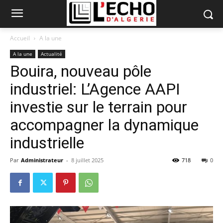
Accueil
A la une
A la une
Actualité
Bouira, nouveau pôle
industriel: L’Agence AAPI
investie sur le terrain pour
accompagner la dynamique
industrielle
Par
Administrateur
-
8 juillet 2025
718
0