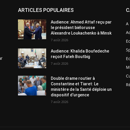
ARTICLES POPULAIRES
C
Audience: Ahmed Attaf reçu par
A 
le président biélorusse
Ac
Alexandre Loukachenko à Minsk
7 août 2026
E
S
Audience: Khalida Boufedeche
reçoit Fateh Boutbig
ar
E
7 août 2026
M
C
Double drame routier à
Constantine et Tiaret: Le
R
ministère de la Santé déploie un
dispositif d’urgence
7 août 2026