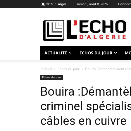
C
samedi, août 8, 2026
Connecte
30.5
Alger
ACTUALITÉ
ECHOS DU JOUR
M
Accueil
Echos du jour
Bouira :Démantèlement d’un r
Echos du jour
Bouira :Démantè
criminel spéciali
câbles en cuivre