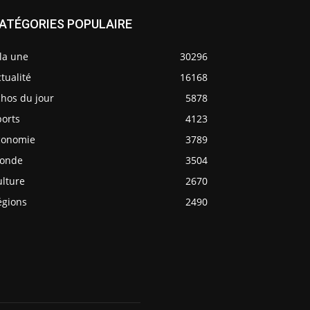
ATÉGORIES POPULAIRE
la une
30296
tualité
16168
chos du jour
5878
ports
4123
conomie
3789
onde
3504
ulture
2670
égions
2490