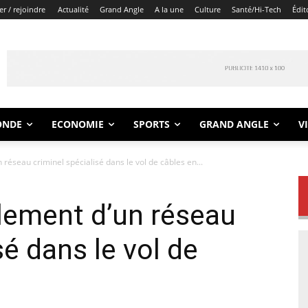
r / rejoindre
Actualité
Grand Angle
A la une
Culture
Santé/Hi-Tech
Édit
ONDE
ECONOMIE
SPORTS
GRAND ANGLE
V
éseau criminel spécialisé dans le vol de câbles en...
lement d’un réseau
sé dans le vol de