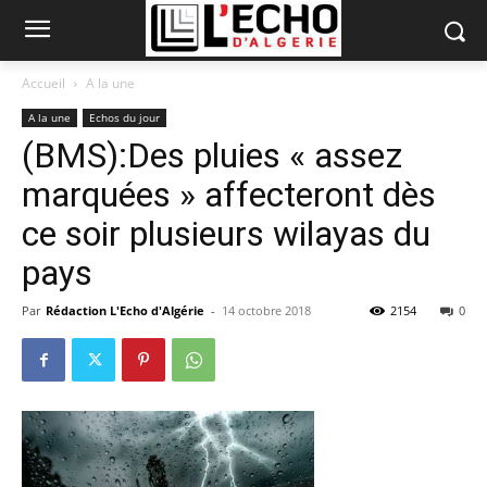
Accueil
A la une
A la une
Echos du jour
(BMS):Des pluies « assez
marquées » affecteront dès
ce soir plusieurs wilayas du
pays
Par
Rédaction L'Echo d'Algérie
-
14 octobre 2018
2154
0