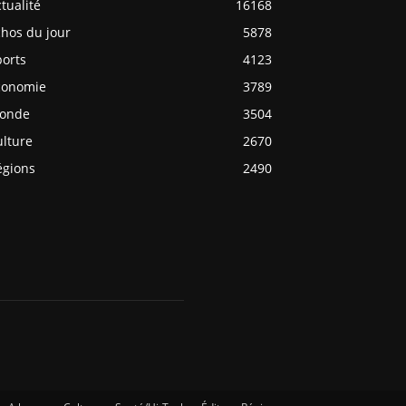
tualité
16168
chos du jour
5878
ports
4123
conomie
3789
onde
3504
ulture
2670
égions
2490