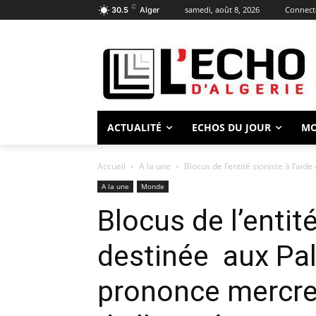
C
samedi, août 8, 2026
Connecte
30.5
Alger
ACTUALITÉ
ECHOS DU JOUR
M
Accueil
A la une
Blocus de l’entité sioniste à l’aide
A la une
Monde
Blocus de l’entité
destinée aux Pal
prononce mercred