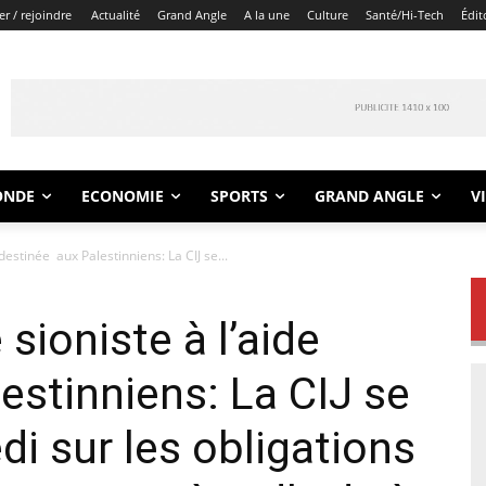
r / rejoindre
Actualité
Grand Angle
A la une
Culture
Santé/Hi-Tech
Édit
ONDE
ECONOMIE
SPORTS
GRAND ANGLE
V
 destinée aux Palestinniens: La CIJ se...
 sioniste à l’aide
estinniens: La CIJ se
i sur les obligations