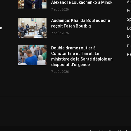
Ac
Alexandre Loukachenko à Minsk
7 août 2026
E
S
Audience: Khalida Boufedeche
reçoit Fateh Boutbig
ar
E
7 août 2026
M
C
Double drame routier à
Constantine et Tiaret: Le
R
ministère de la Santé déploie un
dispositif d’urgence
7 août 2026