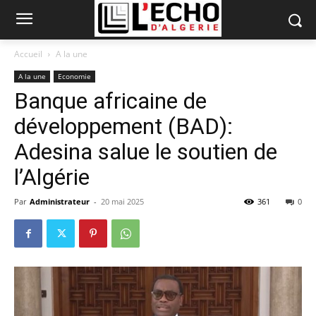
Accueil
A la une
A la une
Economie
Banque africaine de
développement (BAD):
Adesina salue le soutien de
l’Algérie
Par
Administrateur
-
20 mai 2025
361
0