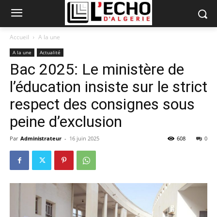
Accueil
A la une
A la une
Actualité
Bac 2025: Le ministère de
l’éducation insiste sur le strict
respect des consignes sous
peine d’exclusion
Par
Administrateur
-
16 juin 2025
608
0