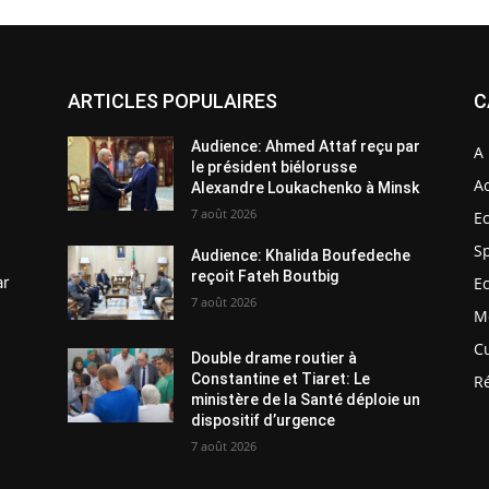
ARTICLES POPULAIRES
C
Audience: Ahmed Attaf reçu par
A 
le président biélorusse
Ac
Alexandre Loukachenko à Minsk
7 août 2026
E
S
Audience: Khalida Boufedeche
reçoit Fateh Boutbig
ar
E
7 août 2026
M
C
Double drame routier à
Constantine et Tiaret: Le
R
ministère de la Santé déploie un
dispositif d’urgence
7 août 2026