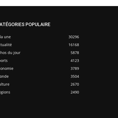
ATÉGORIES POPULAIRE
la une
30296
tualité
16168
chos du jour
5878
ports
4123
conomie
3789
onde
3504
ulture
2670
égions
2490