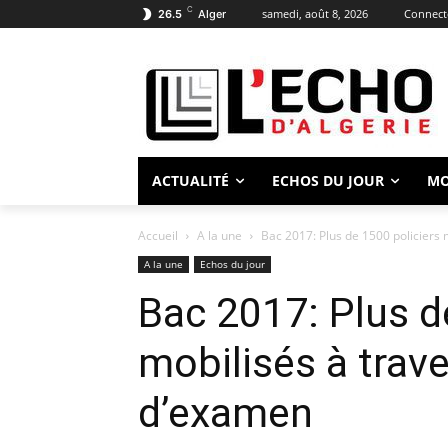
C
samedi, août 8, 2026
Connecte
26.5
Alger
ACTUALITÉ
ECHOS DU JOUR
M
Accueil
A la une
Bac 2017: Plus de 1500 policiers
A la une
Echos du jour
Bac 2017: Plus d
mobilisés à trav
d’examen