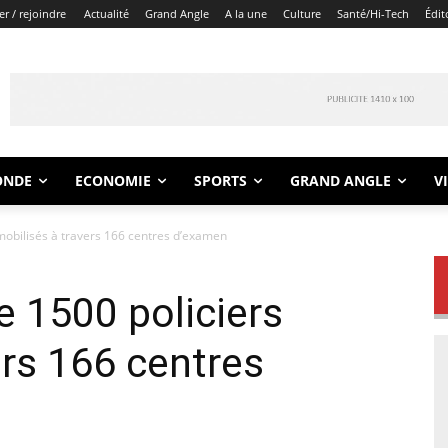
r / rejoindre
Actualité
Grand Angle
A la une
Culture
Santé/Hi-Tech
Édit
ONDE
ECONOMIE
SPORTS
GRAND ANGLE
V
 mobilisés à travers 166 centres d’examen
e 1500 policiers
ers 166 centres