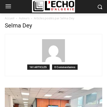
Accueil
Auteurs
Articles postés par Selma Dey
Selma Dey
161 ARTICLES
0 Commentaires