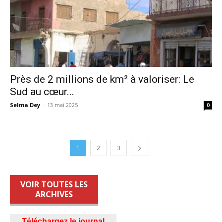
Près de 2 millions de km² à valoriser: Le
Sud au cœur...
Selma Dey
-
13 mai 2025
0
1
2
3
VOIR TOUTES LES
ARCHIVES