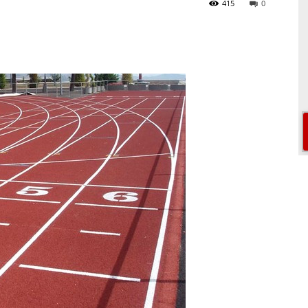
415
0