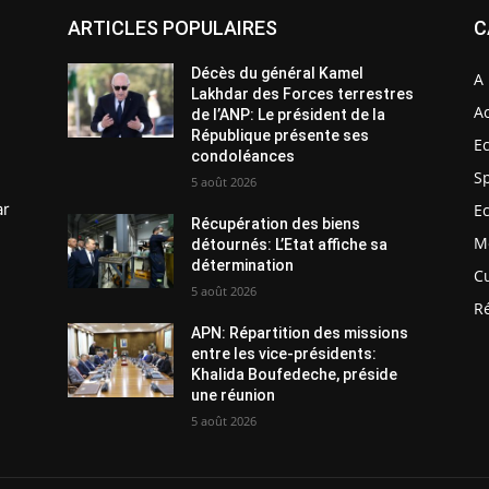
ARTICLES POPULAIRES
C
Décès du général Kamel
A 
Lakhdar des Forces terrestres
Ac
de l’ANP: Le président de la
République présente ses
E
condoléances
S
5 août 2026
ar
E
Récupération des biens
M
détournés: L’Etat affiche sa
détermination
C
5 août 2026
R
APN: Répartition des missions
entre les vice-présidents:
Khalida Boufedeche, préside
une réunion
5 août 2026