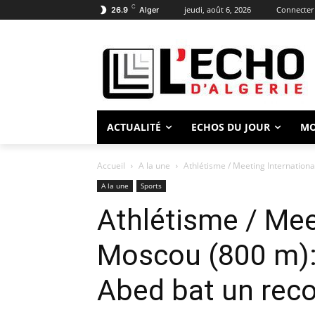
C
jeudi, août 6, 2026
Connecter 
26.9
Alger
ACTUALITÉ
ECHOS DU JOUR
M
Accueil
A la une
Athlétisme / Meeting Internationa
A la une
Sports
Athlétisme / Mee
Moscou (800 m): 
Abed bat un reco