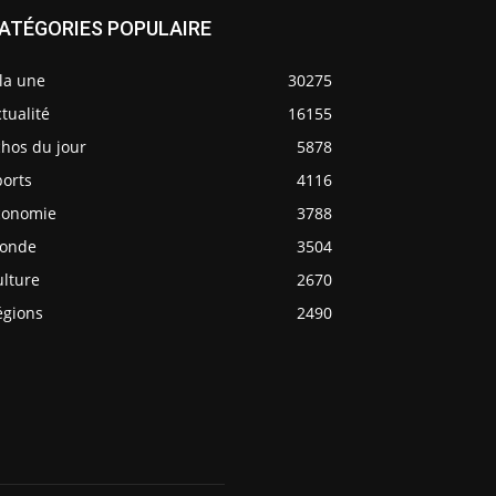
ATÉGORIES POPULAIRE
la une
30275
tualité
16155
chos du jour
5878
ports
4116
conomie
3788
onde
3504
ulture
2670
égions
2490