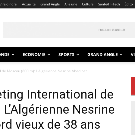
/ rejoindre
Actualité
Grand Angle
A la une
Culture
Santé/Hi-Tech
Édito
ONDE
ECONOMIE
SPORTS
GRAND ANGLE
V
l de Moscou (800 m): L’Algérienne Nesrine Abed bat...
ting International de
L’Algérienne Nesrine
rd vieux de 38 ans