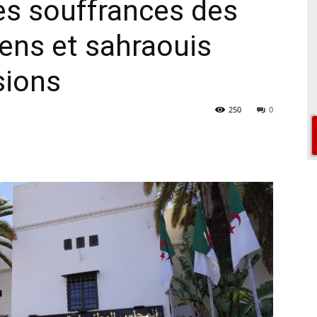
s souffrances des
iens et sahraouis
sions
250
0