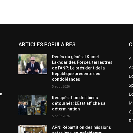
ARTICLES POPULAIRES
C
Décès du général Kamel
A 
Lakhdar des Forces terrestres
Ac
de l’ANP: Le président de la
République présente ses
E
condoléances
S
5 août 2026
ar
E
Récupération des biens
M
détournés: L’Etat affiche sa
détermination
C
5 août 2026
R
APN: Répartition des missions
entre les vice-présidents: