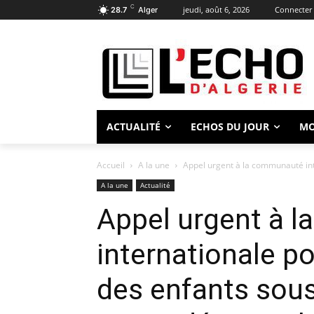
C
jeudi, août 6, 2026
Connecter 
28.7
Alger
ACTUALITÉ
ECHOS DU JOUR
M
Accueil
A la une
Appel urgent à la communauté inte
A la une
Actualité
Appel urgent à 
internationale po
des enfants sous