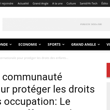
/ rejoindre
Actualité
Grand Angle
A la une
Culture
Santé/Hi-Tech
Édito
ONDE
ECONOMIE
SPORTS
GRAND ANGLE
V
rnationale pour protéger les droits des enfants...
la communauté
ur protéger les droits
 occupation: Le