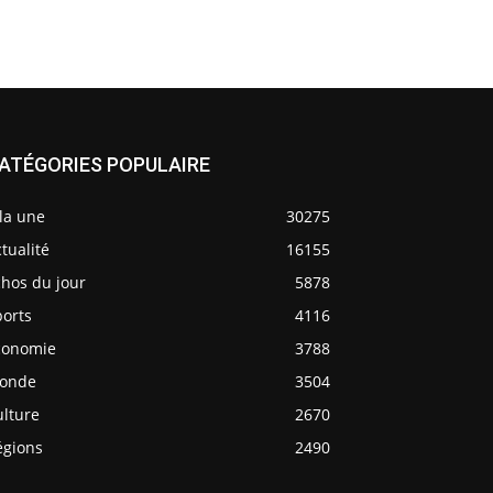
ATÉGORIES POPULAIRE
la une
30275
tualité
16155
chos du jour
5878
ports
4116
conomie
3788
onde
3504
ulture
2670
égions
2490