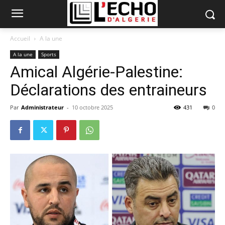
Accueil
A la une
A la une
Sports
Amical Algérie-Palestine:
Déclarations des entraineurs
Par
Administrateur
-
10 octobre 2025
431
0