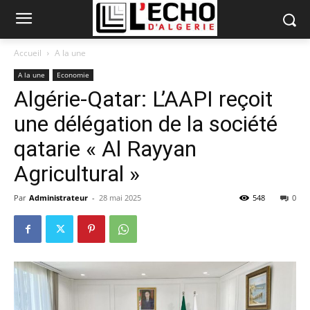
Accueil
A la une
A la une
Economie
Algérie-Qatar: L’AAPI reçoit
une délégation de la société
qatarie « Al Rayyan
Agricultural »
Par
Administrateur
-
28 mai 2025
548
0