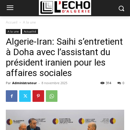
Accueil
A la une
A la une
Actualité
Algerie-Iran: Saihi s’entretient
à Doha avec l’assistant du
président iranien pour les
affaires sociales
Par
Administrateur
-
8 novembre 2025
314
0