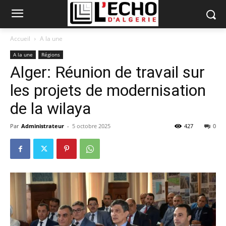
Accueil
A la une
A la une
Régions
Alger: Réunion de travail sur
les projets de modernisation
de la wilaya
Par
Administrateur
-
5 octobre 2025
427
0