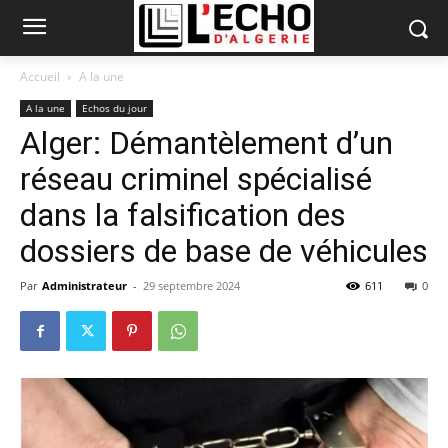
Accueil
A la une
A la une
Echos du jour
Alger: Démantèlement d’un
réseau criminel spécialisé
dans la falsification des
dossiers de base de véhicules
Par
Administrateur
-
29 septembre 2024
611
0