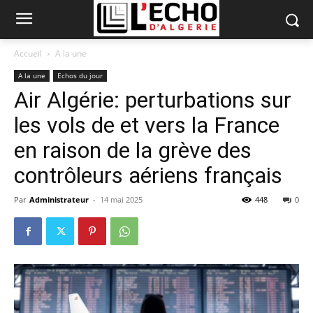
Accueil
A la une
A la une
Echos du jour
Air Algérie: perturbations sur
les vols de et vers la France
en raison de la grève des
contrôleurs aériens français
Par
Administrateur
-
14 mai 2025
448
0