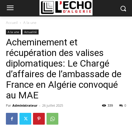
Accueil
A la une
A la une
Actualité
Acheminement et
récupération des valises
diplomatiques: Le Chargé
d’affaires de l’ambassade de
France en Algérie convoqué
au MAE
Par
Administrateur
-
26 juillet 2025
339
0