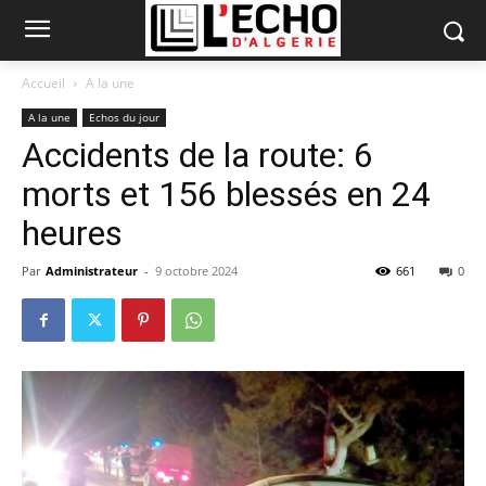
Accueil
A la une
A la une
Echos du jour
Accidents de la route: 6
morts et 156 blessés en 24
heures
Par
Administrateur
-
9 octobre 2024
661
0