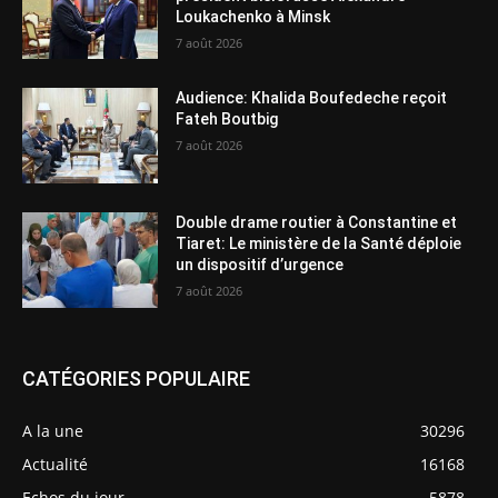
Loukachenko à Minsk
7 août 2026
Audience: Khalida Boufedeche reçoit
Fateh Boutbig
7 août 2026
Double drame routier à Constantine et
Tiaret: Le ministère de la Santé déploie
un dispositif d’urgence
7 août 2026
CATÉGORIES POPULAIRE
A la une
30296
Actualité
16168
Echos du jour
5878