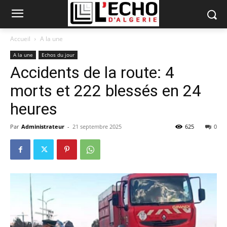
Accueil
A la une
A la une
Echos du jour
Accidents de la route: 4
morts et 222 blessés en 24
heures
Par
Administrateur
-
21 septembre 2025
625
0