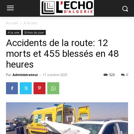
Accueil
A la une
A la une
Echos du jour
Accidents de la route: 12
morts et 455 blessés en 48
heures
Par
Administrateur
-
11 octobre 2025
523
0