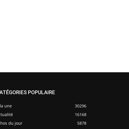
ATÉGORIES POPULAIRE
la une
30296
tualité
16168
chos du jour
5878