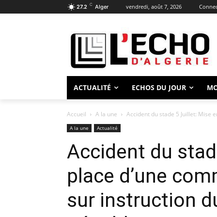
C
vendredi, août 7, 2026
Connect
27.2
Alger
ACTUALITÉ
ECHOS DU JOUR
M
Accueil
A la une
Accident du stade 5 Juillet: Mise 
A la une
Actualité
Accident du stade
place d’une com
sur instruction d