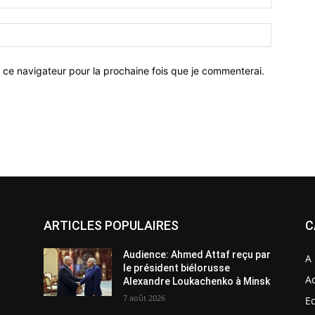
 ce navigateur pour la prochaine fois que je commenterai.
ARTICLES POPULAIRES
C
Audience: Ahmed Attaf reçu par
A 
le président biélorusse
Ac
Alexandre Loukachenko à Minsk
7 août 2026
E