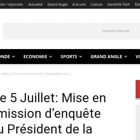
er / rejoindre
Actualité
Grand Angle
A la une
Culture
Santé/Hi-Tech
Éd
ONDE
ECONOMIE
SPORTS
GRAND ANGLE
V
en place d’une commission d’enquête sur...
 5 Juillet: Mise en
mission d’enquête
u Président de la