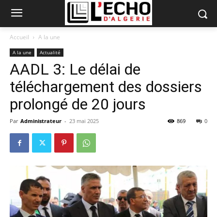
Accueil
A la une
A la une
Actualité
AADL 3: Le délai de
téléchargement des dossiers
prolongé de 20 jours
Par
Administrateur
-
23 mai 2025
869
0