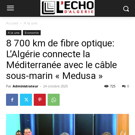
Accueil
A la une
A la une
Economie
8 700 km de fibre optique:
L’Algérie connecte la
Méditerranée avec le câble
sous-marin « Medusa »
Par
Administrateur
-
24 octobre 2025
725
0