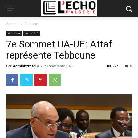
Accueil
A la une
A la une
Actualité
7e Sommet UA-UE: Attaf
représente Tebboune
Par
Administrateur
-
23 novembre 2025
277
0