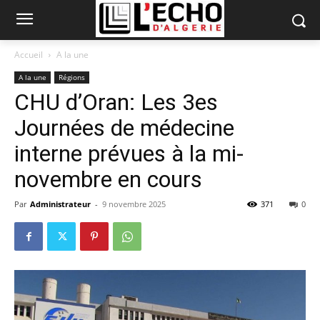
Accueil
A la une
A la une
Régions
CHU d’Oran: Les 3es
Journées de médecine
interne prévues à la mi-
novembre en cours
Par
Administrateur
-
9 novembre 2025
371
0