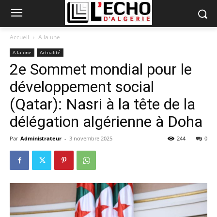
Accueil
A la une
A la une
Actualité
2e Sommet mondial pour le
développement social
(Qatar): Nasri à la tête de la
délégation algérienne à Doha
Par
Administrateur
-
3 novembre 2025
244
0