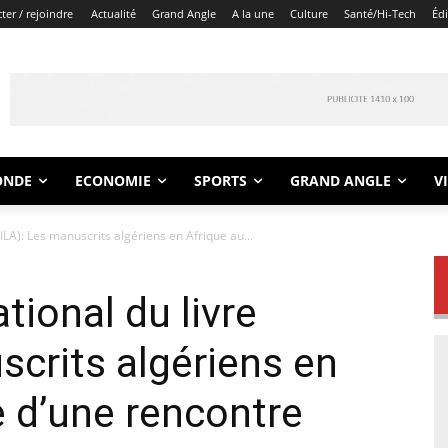
er / rejoindre
Actualité
Grand Angle
A la une
Culture
Santé/Hi-Tech
Éd
ONDE
ECONOMIE
SPORTS
GRAND ANGLE
V
SILA): Les manuscrits algériens en Afrique au...
tional du livre
scrits algériens en
e d’une rencontre