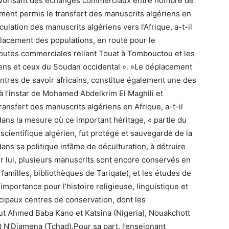
vorisant des échanges commerciaux entre nombre de
lement permis le transfert des manuscrits algériens en
culation des manuscrits algériens vers l’Afrique, a-t-il
placement des populations, en route pour le
routes commerciales reliant Touat à Tombouctou et les
ens et ceux du Soudan occidental ». »Le déplacement
entres de savoir africains, constitue également une des
à l’instar de Mohamed Abdelkrim El Maghili et
ransfert des manuscrits algériens en Afrique, a-t-il
dans la mesure où ce important héritage, « partie du
 scientifique algérien, fut protégé et sauvegardé de la
dans sa politique infâme de déculturation, à détruire
Pour lui, plusieurs manuscrits sont encore conservés en
 familles, bibliothèques de Tariqate), et les études de
importance pour l’histoire religieuse, linguistique et
incipaux centres de conservation, dont les
tut Ahmed Baba Kano et Katsina (Nigeria), Nouakchott
t N’Djamena (Tchad).Pour sa part, l’enseignant