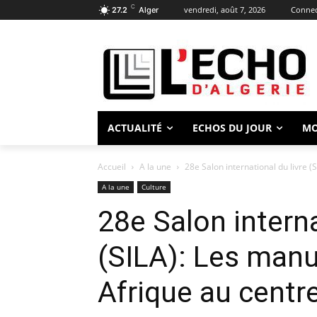
C
vendredi, août 7, 2026
Connect
27.2
Alger
ACTUALITÉ
ECHOS DU JOUR
M
Accueil
A la une
28e Salon international du livre (
A la une
Culture
28e Salon interna
(SILA): Les manu
Afrique au centr