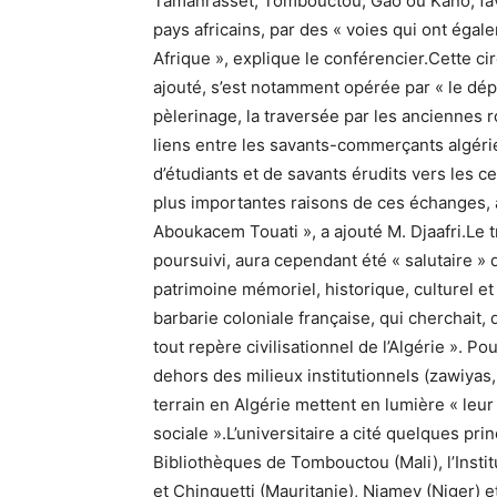
Tamanrasset, Tombouctou, Gao ou Kano, fa
pays africains, par des « voies qui ont éga
Afrique », explique le conférencier.Cette cir
ajouté, s’est notamment opérée par « le dé
pèlerinage, la traversée par les anciennes 
liens entre les savants-commerçants algéri
d’étudiants et de savants érudits vers les c
plus importantes raisons de ces échanges, 
Aboukacem Touati », a ajouté M. Djaafri.Le t
poursuivi, aura cependant été « salutaire » 
patrimoine mémoriel, historique, culturel et
barbarie coloniale française, qui cherchait, 
tout repère civilisationnel de l’Algérie ». 
dehors des milieux institutionnels (zawiyas,
terrain en Algérie mettent en lumière « leur 
sociale ».L’universitaire a cité quelques pr
Bibliothèques de Tombouctou (Mali), l’Insti
et Chinguetti (Mauritanie), Niamey (Niger) e