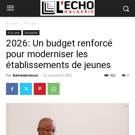
Accueil
A la une
A la une
Actualité
2026: Un budget renforcé
pour moderniser les
établissements de jeunes
Par
Administrateur
-
22 novembre 2025
302
0