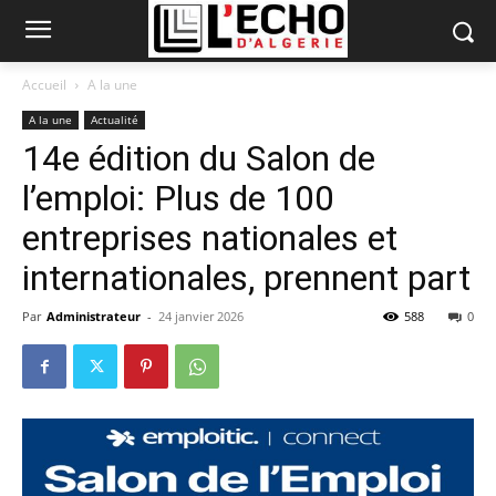
Accueil
A la une
A la une
Actualité
14e édition du Salon de
l’emploi: Plus de 100
entreprises nationales et
internationales, prennent part
Par
Administrateur
-
24 janvier 2026
588
0