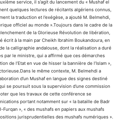
xième service, il s’agit du lancement du « Mushaf el
ment quelques lectures de récitants algériens connus,
ment la traduction et l’exégèse, a ajouté M. Belmehdi,
rique officiel au monde ».Toujours dans le cadre de la
enchement de la Glorieuse Révolution de libération,
 écrit à la main par Cheikh Ibrahim Boukandoura, en
 de la calligraphie andalouse, dont la réalisation a duré
es par le ministre, qui a affirmé que ces démarches
tion de l’Etat en vue de hisser la bannière de l’Islam »,
 victorieuse.Dans le même contexte, M. Belmehdi a
élaboration d’un Mushaf en langue des signes destiné
, qui se poursuit sous la supervision d’une commission
oter que les travaux de cette conférence se
ications portant notamment sur « la bataille de Badr
Al-Furqan », « des mushafs en papiers aux mushafs
spositions jurisprudentielles des mushafs numériques ».