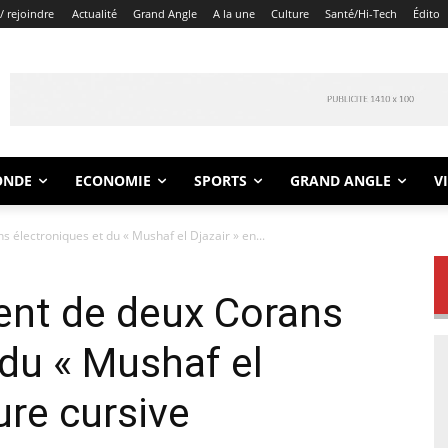
/ rejoindre
Actualité
Grand Angle
A la une
Culture
Santé/Hi-Tech
Édito
ONDE
ECONOMIE
SPORTS
GRAND ANGLE
V
électroniques et du « Mushaf el Djazair » en...
nt de deux Corans
 du « Mushaf el
ture cursive