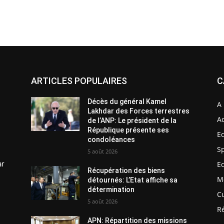
ARTICLES POPULAIRES
C
Décès du général Kamel
A 
Lakhdar des Forces terrestres
Ac
de l’ANP: Le président de la
République présente ses
E
condoléances
S
5 août 2026
ar
E
Récupération des biens
M
détournés: L’Etat affiche sa
détermination
C
5 août 2026
R
APN: Répartition des missions