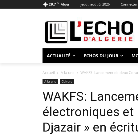
C
jeudi, août 6, 2026
Connecter 
29.7
Alger
ACTUALITÉ
ECHOS DU JOUR
M
Accueil
A la une
WAKFS: Lancement de deux Corans 
A la une
Culture
WAKFS: Lanceme
électroniques et
Djazair » en écri