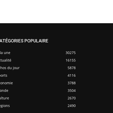
ATÉGORIES POPULAIRE
la une
30275
tualité
16155
chos du jour
5878
ports
4116
conomie
3788
onde
3504
ulture
2670
égions
2490