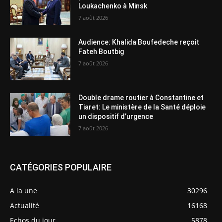
Loukachenko à Minsk
7 août 2026
Audience: Khalida Boufedeche reçoit
Fateh Boutbig
7 août 2026
Double drame routier à Constantine et
Tiaret: Le ministère de la Santé déploie
un dispositif d’urgence
7 août 2026
CATÉGORIES POPULAIRE
A la une
30296
Actualité
16168
Echos du jour
5878