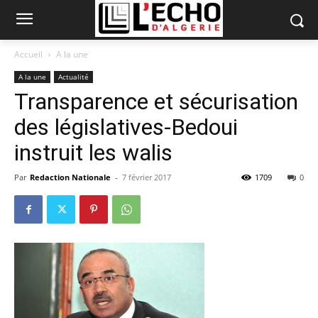
Accueil
A la une
A la une
Actualité
Transparence et sécurisation
des législatives-Bedoui
instruit les walis
Par
Redaction Nationale
-
7 février 2017
1709
0