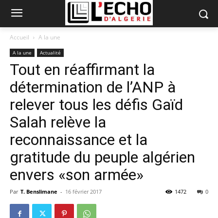
Accueil
A la une
A la une
Actualité
Tout en réaffirmant la
détermination de l’ANP à
relever tous les défis Gaïd
Salah relève la
reconnaissance et la
gratitude du peuple algérien
envers «son armée»
Par
T. Benslimane
-
16 février 2017
1472
0