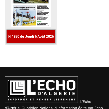
L’Echo
d’Algérie, Quotidien National d’Information édité par Echo