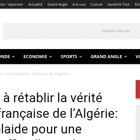
er / rejoindre
Actualité
Grand Angle
A la une
Culture
Santé/Hi-Tech
Éd
ONDE
ECONOMIE
SPORTS
GRAND ANGLE
V
é sur l’occupation française de l’Algérie:...
à rétablir la vérité
rançaise de l’Algérie:
laide pour une