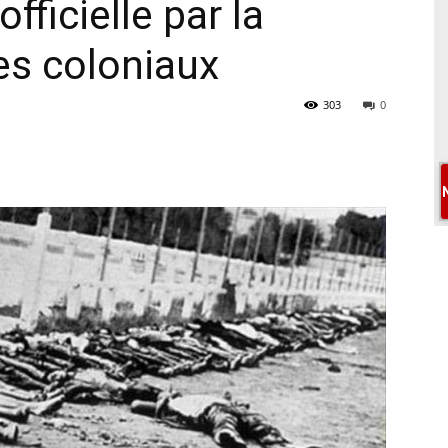
ficielle par la
es coloniaux
303
0