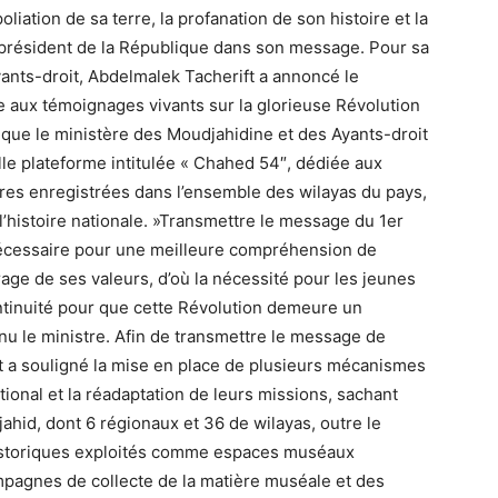
oliation de sa terre, la profanation de son histoire et la
e président de la République dans son message. Pour sa
yants-droit, Abdelmalek Tacherift a annoncé le
 aux témoignages vivants sur la glorieuse Révolution
sé que le ministère des Moudjahidine et des Ayants-droit
le plateforme intitulée « Chahed 54″, dédiée aux
res enregistrées dans l’ensemble des wilayas du pays,
 l’histoire nationale. »Transmettre le message du 1er
écessaire pour une meilleure compréhension de
ncrage de ses valeurs, d’où la nécessité pour les jeunes
ntinuité pour que cette Révolution demeure un
nu le ministre. Afin de transmettre le message de
 a souligné la mise en place de plusieurs mécanismes
onal et la réadaptation de leurs missions, sachant
id, dont 6 régionaux et 36 de wilayas, outre le
historiques exploités comme espaces muséaux
pagnes de collecte de la matière muséale et des