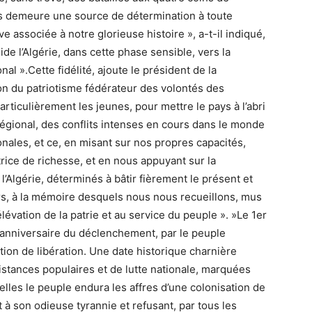
fices demeure une source de détermination à toute
 associée à notre glorieuse histoire », a-t-il indiqué,
ide l’Algérie, dans cette phase sensible, vers la
al ».Cette fidélité, ajoute le président de la
ion du patriotisme fédérateur des volontés des
articulièrement les jeunes, pour mettre le pays à l’abri
égional, des conflits intenses en cours dans le monde
ionales, et ce, en misant sur nos propres capacités,
ce de richesse, et en nous appuyant sur la
l’Algérie, déterminés à bâtir fièrement le présent et
yrs, à la mémoire desquels nous nous recueillons, mus
lévation de la patrie et au service du peuple ». »Le 1er
niversaire du déclenchement, par le peuple
ution de libération. Une date historique charnière
istances populaires et de lutte nationale, marquées
elles le peuple endura les affres d’une colonisation de
 à son odieuse tyrannie et refusant, par tous les