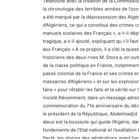
Tebboune avec la création de la Commissio
la chronologie des terribles années de l’occ
a été marqué par la dépossession des Algéri
d’Algériens, ce qui a constitué des crimes c
manuels scolaires des Français », a-t-il dép
tragique, a-t-il ajouté, expliquant qu »’il fa
aux Français ».A ce propos, il a cité la que
historiens des deux rives.M. Stora a, en out
de la classe politique en France, notamment
passé colonial de la France et ses crimes e
massacres d’Algériens » et sur les explosion
faire » pour rétablir les faits et la vérité sur
insisté.Récemment, dans un message adressé
commémoration du 71e anniversaire du décl
le président de la République, Abdelmadjid T
aïeux est la boussole qui guide l’Algérie, d
fondements de l’Etat national et l’exaltatio
fierté, les gloires des générations ayant liv