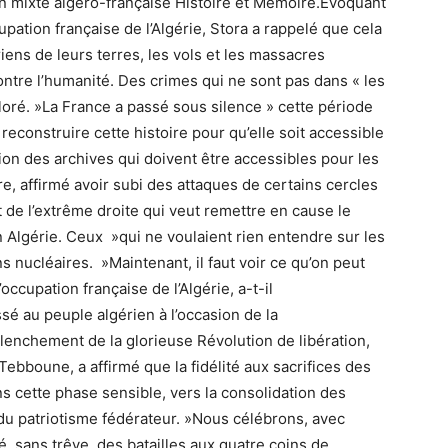
n mixte algéro-française Histoire et Mémoire.Evoquant
upation française de l’Algérie, Stora a rappelé que cela
ens de leurs terres, les vols et les massacres
ontre l’humanité. Des crimes qui ne sont pas dans « les
loré. »La France a passé sous silence » cette période
ut reconstruire cette histoire pour qu’elle soit accessible
stion des archives qui doivent être accessibles pour les
re, affirmé avoir subi des attaques de certains cercles
 de l’extrême droite qui veut remettre en cause le
n Algérie. Ceux »qui ne voulaient rien entendre sur les
s nucléaires. »Maintenant, il faut voir ce qu’on peut
 l’occupation française de l’Algérie, a-t-il
 au peuple algérien à l’occasion de la
enchement de la glorieuse Révolution de libération,
ebboune, a affirmé que la fidélité aux sacrifices des
ans cette phase sensible, vers la consolidation des
n du patriotisme fédérateur. »Nous célébrons, avec
ré, sans trêve, des batailles aux quatre coins de