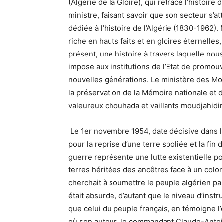
(Algérie de la Gloire), qui retrace l’histoire
ministre, faisant savoir que son secteur s’a
dédiée à l’histoire de l’Algérie (1830-1962). 
riche en hauts faits et en gloires éternelles,
présent, une histoire à travers laquelle nou
impose aux institutions de l’Etat de promouv
nouvelles générations. Le ministère des Mo
la préservation de la Mémoire nationale et de
valeureux chouhada et vaillants moudjahidin
Le 1er novembre 1954, date décisive dans l’
pour la reprise d’une terre spoliée et la fi
guerre représente une lutte existentielle po
terres héritées des ancêtres face à un coloni
cherchait à soumettre le peuple algérien par l
était absurde, d’autant que le niveau d’instr
que celui du peuple français, en témoigne l
où son auteur, le commandant Claude-Anto