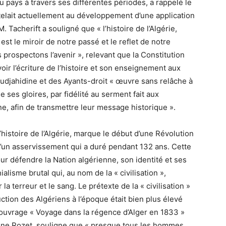
 du pays à travers ses différentes périodes, a rappelé le
ttelait actuellement au développement d’une application
M. Tacherift a souligné que « l’histoire de l’Algérie,
 est le miroir de notre passé et le reflet de notre
s prospectons l’avenir », relevant que la Constitution
oir l’écriture de l’histoire et son enseignement aux
udjahidine et des Ayants-droit « œuvre sans relâche à
 ses gloires, par fidélité au serment fait aux
e, afin de transmettre leur message historique ».
histoire de l’Algérie, marque le début d’une Révolution
n d’un asservissement qui a duré pendant 132 ans. Cette
ur défendre la Nation algérienne, son identité et ses
alisme brutal qui, au nom de la « civilisation »,
a terreur et le sang. Le prétexte de la « civilisation »
uction des Algériens à l’époque était bien plus élevé
’ouvrage « Voyage dans la régence d’Alger en 1833 »
ine Rozet, souligne que « presque tous les hommes