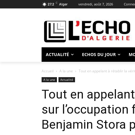
C
vendredi, août 7, 2026
Connect
27.2
Alger
ACTUALITÉ
ECHOS DU JOUR
M
Accueil
A la une
Tout en appelant à rétablir la vérit
A la une
Actualité
Tout en appelant 
sur l’occupation f
Benjamin Stora p